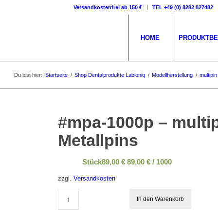
Versandkostenfrei ab 150 €
TEL +49 (0) 8282 827482
HOME
PRODUKT­­B
Du bist hier:
Startseite
/
Shop Dentalprodukte Labioniq
/
Modellherstellung
/
multipin
#mpa-1000p
– multi
Metallpins
Stück
89,00
€
89,00
€
/
1000
zzgl.
Versandkosten
In den Warenkorb