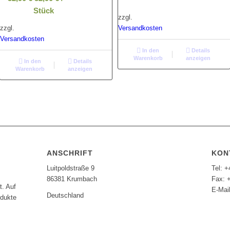
Stück
zzgl.
zzgl.
Versandkosten
Versandkosten
In den
Details
Warenkorb
anzeigen
In den
Details
Warenkorb
anzeigen
ANSCHRIFT
KON
Luitpoldstraße 9
Tel: +
86381 Krumbach
Fax: 
t. Auf
E-Mai
Deutschland
odukte