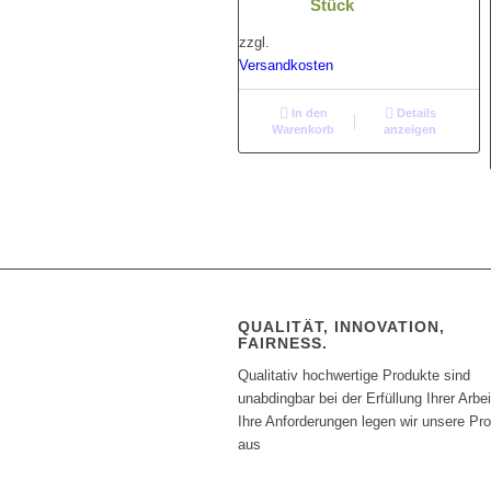
Stück
zzgl.
Versandkosten
In den
Details
Warenkorb
anzeigen
QUALITÄT, INNOVATION,
FAIRNESS.
Qualitativ hochwertige Produkte sind
unabdingbar bei der Erfüllung Ihrer Arbei
Ihre Anforderungen legen wir unsere Pr
aus