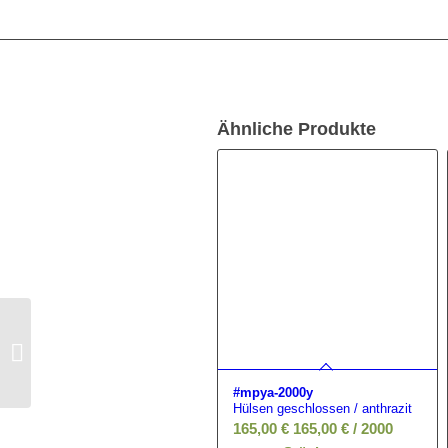
Ähnliche Produkte
wet tray master liquid
#wtm-Li-64
#mpya-2000y
Hülsen geschlossen / anthrazit
165,00
€
165,00
€
/
2000