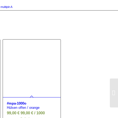
:
multipin A
#mpa-1000o
Hülsen offen / orange
99,00
€
99,00
€
/
1000