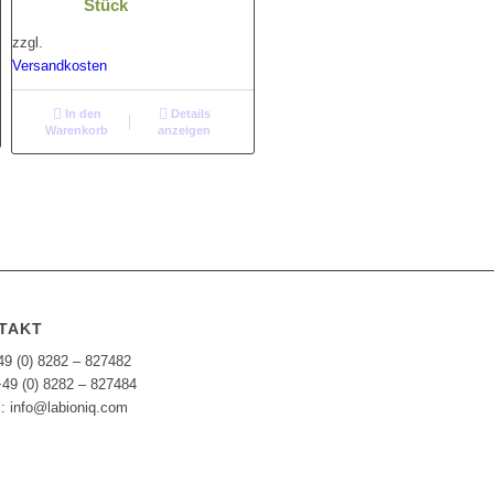
Stück
zzgl.
Versandkosten
In den
Details
Warenkorb
anzeigen
TAKT
49 (0) 8282 – 827482
+49 (0) 8282 – 827484
l: info@labioniq.com