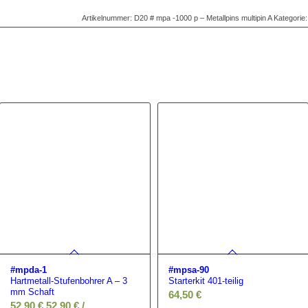
Artikelnummer:
D20 # mpa -1000 p – Metallpins multipin A
Kategorie
#mpda-1
#mpsa-90
Hartmetall-Stufenbohrer A – 3
Starterkit 401-teilig
mm Schaft
64,50
€
52,90
€
52,90
€
/