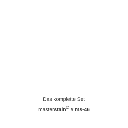
Das komplette Set
©
master
stain
# ms-46