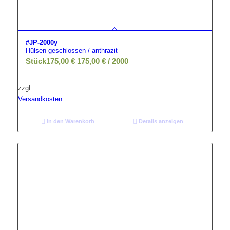
#JP-2000y
Hülsen geschlossen / anthrazit
Stück
175,00
€
175,00
€
/
2000
zzgl.
Versandkosten
In den Warenkorb
Details anzeigen