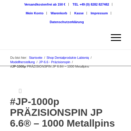
Versandkostenfrei ab 150 €
TEL +49 (0) 8282 827482
Mein Konto
Warenkorb
Kasse
Impressum
Datenschutzerklärung
Du bist hier:
Startseite
/
Shop Dentalprodukte Labioniq
/
Modellherstellung
/
JP-6.6 - Präzisionspin
/
#JP-1000p
PRÄZISIONSPIN JP 6.6® – 1000 Metallpins
#JP-1000p
PRÄZISIONSPIN JP
6.6® – 1000 Metallpins