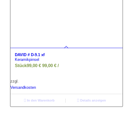
DAVID # D-9.1 xf
Keramikpinsel
Stück
99,00
€
99,00
€
/
zzgl.
Versandkosten
In den Warenkorb
Details anzeigen