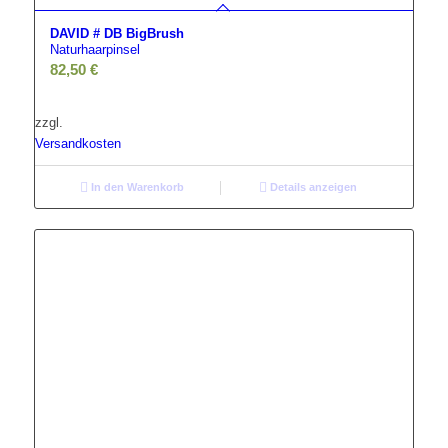
DAVID # DB BigBrush
Naturhaarpinsel
82,50
€
zzgl.
Versandkosten
In den Warenkorb
Details anzeigen