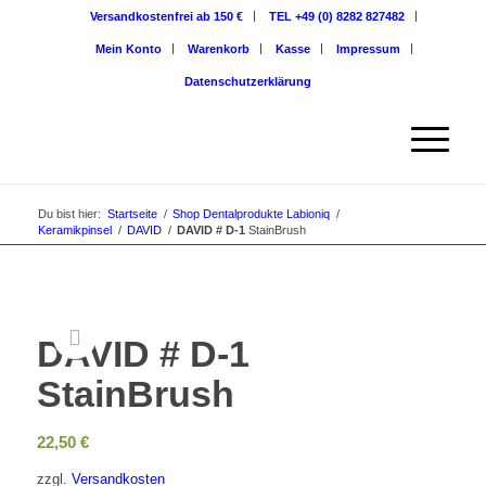
Versandkostenfrei ab 150 €
TEL +49 (0) 8282 827482
Mein Konto
Warenkorb
Kasse
Impressum
Datenschutzerklärung
Du bist hier:
Startseite
/
Shop Dentalprodukte Labioniq
/
Keramikpinsel
/
DAVID
/
DAVID # D-1
StainBrush
DAVID # D-1
StainBrush
22,50
€
zzgl.
Versandkosten