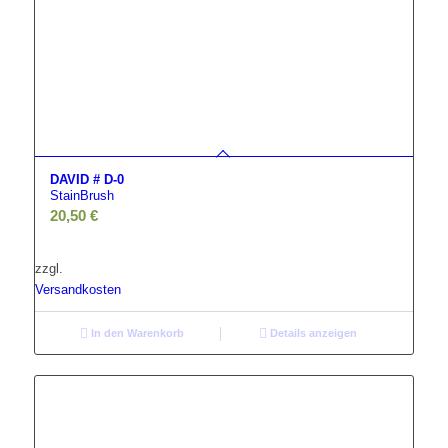
DAVID # D-0
StainBrush
20,50
€
zzgl.
Versandkosten
In den Warenkorb
Details anzeigen