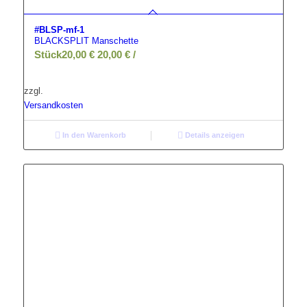
#BLSP-mf-1
BLACKSPLIT Manschette
Stück
20,00
€
20,00
€
/
zzgl.
Versandkosten
In den Warenkorb
Details anzeigen