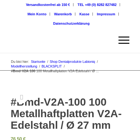
Versandkostenfrei ab 150 €
TEL +49 (0) 8282 827482
Mein Konto
Warenkorb
Kasse
Impressum
Datenschutzerklärung
Du bist hier:
Startseite
/
Shop Dentalprodukte Labioniq
/
Modellherstellung
/
BLACKSPLIT
/
#Bmd-V2A-100
100 Metallhaftplatten V2A-Edelstahl / Ø ...
#Bmd-V2A-100
100
Metallhaftplatten V2A-
Edelstahl / Ø 27 mm
76,50
€