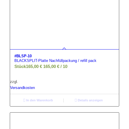
#BLSP-10
BLACKSPLIT-Platte Nachfüllpackung / refill pack
Stück
165,00
€
165,00
€
/
10
zzgl.
Versandkosten
In den Warenkorb
Details anzeigen